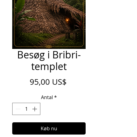
Besøg i Bribri-
templet
Pris
95,00 US$
Antal
*
Køb nu