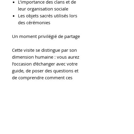
L’importance des clans et de
leur organisation sociale
Les objets sacrés utilisés lors
des cérémonies
Un moment privilégié de partage
Cette visite se distingue par son
dimension humaine : vous aurez
l’occasion d’échanger avec votre
guide, de poser des questions et
de comprendre comment ces
traditions sont préservées au
quotidien. Vous découvrirez un
mode de vie fondé sur la
simplicité, la sagesse et le respect
profond de la nature.
Retour au lodge