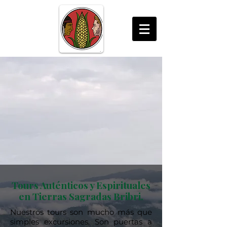
Tours Auténticos y Espirituales
en Tierras Sagradas Bribri.
Nuestros tours son mucho más que
simples excursiones. Son puertas a