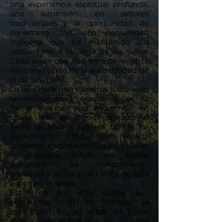
una experiencia espiritual profunda,
una inmersión en sabores
tradicionales y la oportunidad de
conectarte con una comunidad
indígena que ha mantenido sus
costumbres a lo largo de los siglos.
Cada paso que das en este viaje te
lleva más cerca de la autenticidad de
la cultura bribri.
Lo que hace que nuestros tours sean
verdaderamente especiales es la
forma en que nos movemos: en
canoa. Navegar por el sagrado río
Telire te lleva a lugares donde los
viajeros rara vez llegan. Cada remada
te acerca a sitios espirituales, rituales
y sagrados, donde los bribris
comparten su conocimiento
ancestral y te guían a través de esta
experiencia única.
Estas no son solo visitas, son
encuentros con la historia, la
espiritualidad y el sabor de Costa
Rica. Únete a nosotros en un viaje