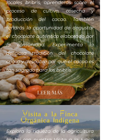
locales bribris, aprenderás sobre el
proceso de cultivo, cosecha y
producción del cacao. También
tendrás la oportunidad de degustar
el chocolate auténtico elaborado por
la comunidad. Experimenta la
deliciosa tradición del chocolate
criollo y descubre por qué el cacao es
tan sagrado para los bribris.
LEER MÁS
Visita a la Finca
Orgánica Indígena
Explora la riqueza de la agricultura
bri-bri con nuestra Visita a la Finca