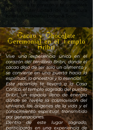
que tocará tu corazón y te conectará
con la autenticidad de la cultura
bribri en Ditsowou Lodge & Tours.
Cacao y Chocolate
Ceremonial en el Templo
Bribri
Vive una experiencia única en el
corazón del territorio Bribri, donde el
cacao deja de ser solo un alimento y
se convierte en una puerta hacia lo
espiritual, lo ancestral y lo esencial.
Este recorrido te llevará a la Casa
Cónica, el templo sagrado del pueblo
Bribri, un espacio lleno de energía
donde se revela la cosmovisión del
universo, los orígenes de la vida y el
conocimiento espiritual transmitido
por generaciones.
Dentro de este lugar sagrado,
participarás en una experiencia de